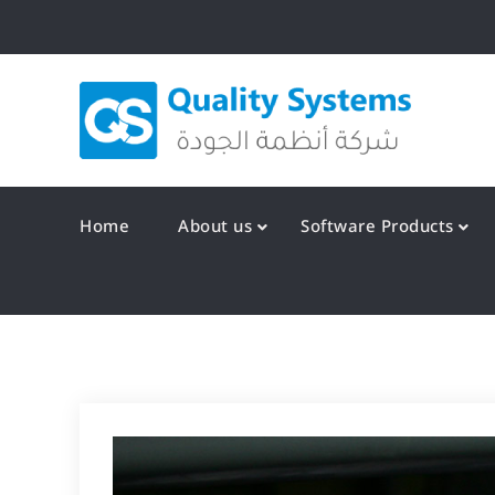
Skip
to
content
Qualit
Home
About us
Software Products