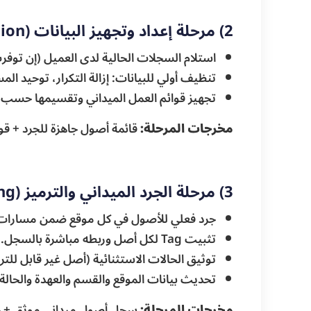
2) مرحلة إعداد وتجهيز البيانات (Data Preparation)
استلام السجلات الحالية لدى العميل (إن توفرت) بصيغ Excel أو
تنظيف أولي للبيانات: إزالة التكرار، توحيد ا
تجهيز قوائم العمل الميداني وتقسيمها حسب ا
مخرجات المرحلة:
قائمة أصول جاهزة للجرد + قوا
3) مرحلة الجرد الميداني والترميز (Physical Inventory & Tagging)
جرد فعلي للأصول في كل موقع ضمن مسارات
تثبيت Tag لكل أصل وربطه مباشرة بالسجل.
توثيق الحالات الاستثنائية (أصل غير قابل للت
تحديث بيانات الموقع والقسم والعهدة والحالة 
مخرجات المرحلة:
سجل أصول ميداني موثق + حا