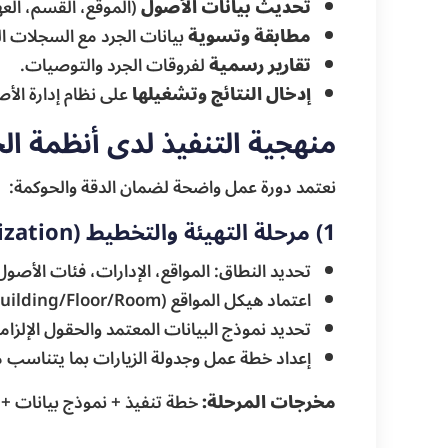
تحديث بيانات الأصول
(الموقع، القسم، العه
مطابقة وتسوية
بيانات الجرد مع السجلات ال
تقارير رسمية
لفروقات الجرد والتوصيات.
إدخال النتائج وتشغيلها
على نظام إدارة الأصول (مثل AsseTrack
منهجية التنفيذ لدى أنظمة ال
نعتمد دورة عمل واضحة لضمان الدقة والحوكمة:
1) مرحلة التهيئة والتخطيط (Mobilization)
تحديد النطاق: المواقع، الإدارات، فئات الأصول، وتار
اعتماد هيكل المواقع (Site/Building/Floor/Room) ومعايير التسمية.
تحديد نموذج البيانات المعتمد والحقول الإلزامي
إعداد خطة عمل وجدولة الزيارات بما يتناسب م
مخرجات المرحلة:
خطة تنفيذ + نموذج بيانات + 