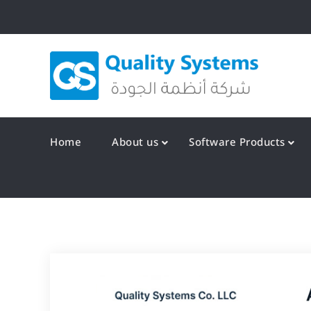
Skip
to
content
Qualit
Home
About us
Software Products