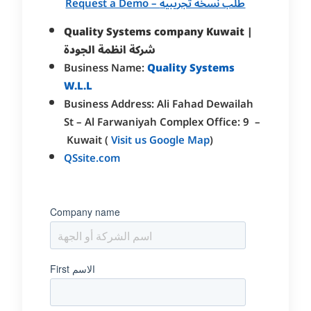
Request a Demo – طلب نسخة تجريبية
Quality Systems company Kuwait |
شركة انظمة الجودة
Business Name:
Quality Systems
W.L.L
Business Address: Ali ‎Fahad ‎Dewailah
St – Al Farwaniyah Complex Office: 9 –
Kuwait (
Visit us Google Map
)
QSsite.com