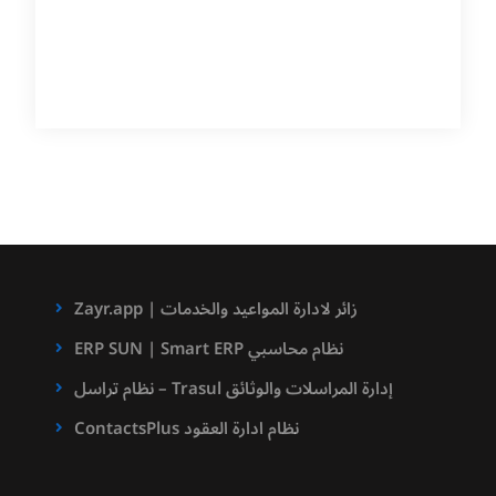
Zayr.app | زائر لادارة المواعيد والخدمات
ERP SUN | Smart ERP نظام محاسبي
نظام تراسل – Trasul إدارة المراسلات والوثائق
ContactsPlus نظام ادارة العقود