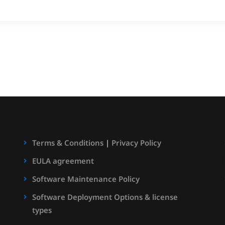
Terms & Conditions
|
Privacy Policy
EULA agreement
Software Maintenance Policy
Software Deployment Options & license
types