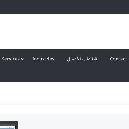
QS Kuwait شركة انظمة الجودة – الكويت
y Systems W.L.L
Services
Industries
قطاعات الأعمال