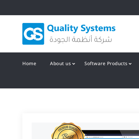
Skip
to
content
Qualit
Home
About us
Software Products