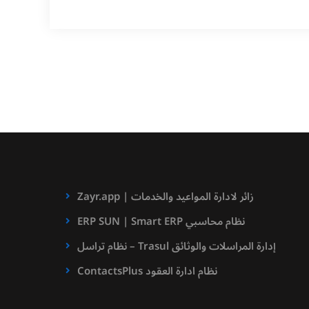
Zayr.app | زائر لادارة المواعيد والخدمات
ERP SUN | Smart ERP نظام محاسبي
نظام تراسل – Trasul إدارة المراسلات والوثائق
ContactsPlus نظام ادارة العقود