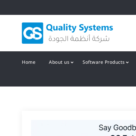
Skip
to
content
Qualit
Home
About us
Software Products