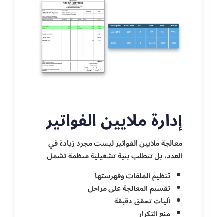
إدارة ملايين الفواتير
معالجة ملايين الفواتير ليست مجرد زيادة في
العدد، بل تتطلب بنية تشغيلية منظمة تشمل:
تنظيم الملفات وفهرستها
تقسيم المعالجة على مراحل
آليات تحقق دقيقة
منع التكرار