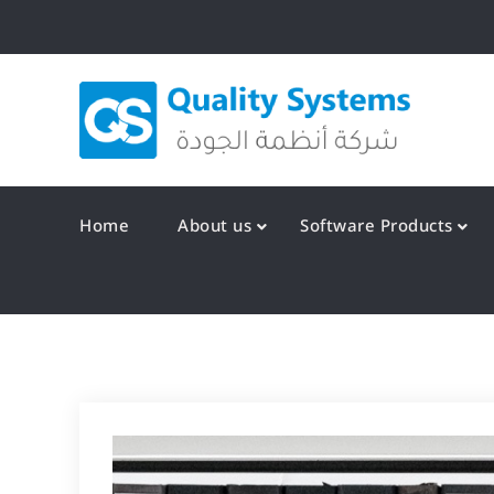
Skip
to
content
Qualit
Home
About us
Software Products