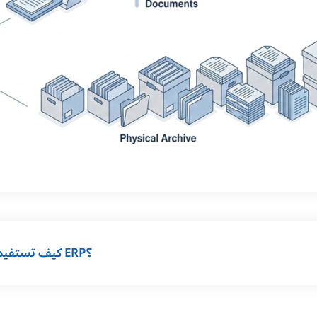
كيف تستفيد المؤسسات من نظام تخطيط موارد المؤسسة ERP؟