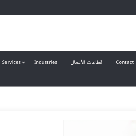
QS Kuwait شركة انظمة الجودة – الكويت
y Systems W.L.L
قطاعات الأعمال
Industries
Services