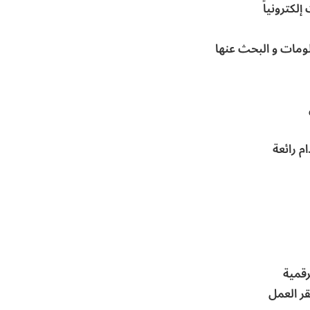
لكترونياً
لومات و البحث عنها
م رائعة
رقمية
ر العمل