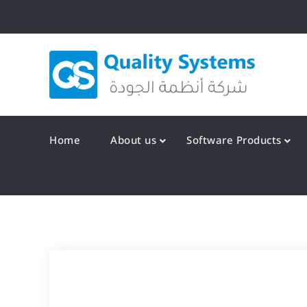
Skip
to
content
Qualit
Home
About us
Software Products