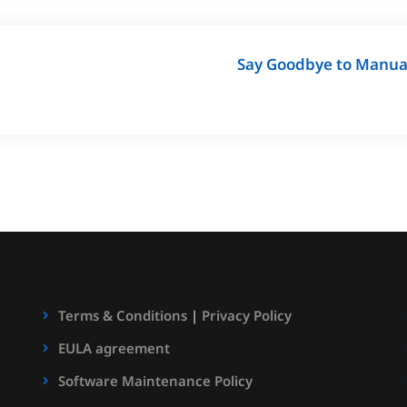
Say Goodbye to Manual
Terms & Conditions
|
Privacy Policy
EULA agreement
Software Maintenance Policy