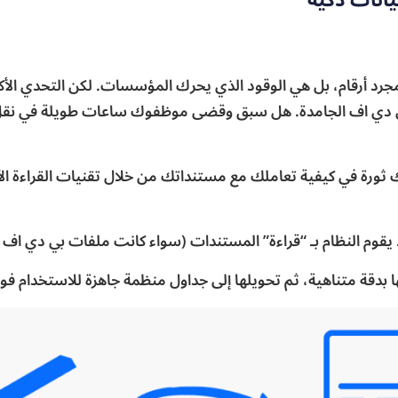
ت مجرد أرقام، بل هي الوقود الذي يحرك المؤسسات. لكن التحدي الأ
 دي اف الجامدة. هل سبق وقضى موظفوك ساعات طويلة في نقل بيانا
ك ثورة في كيفية تعاملك مع مستنداتك من خلال تقنيات القراءة الآ
وم النظام بـ “قراءة” المستندات (سواء كانت ملفات بي دي اف رقمي
اهية، ثم تحويلها إلى جداول منظمة جاهزة للاستخدام فوراً في برامج المحاسب