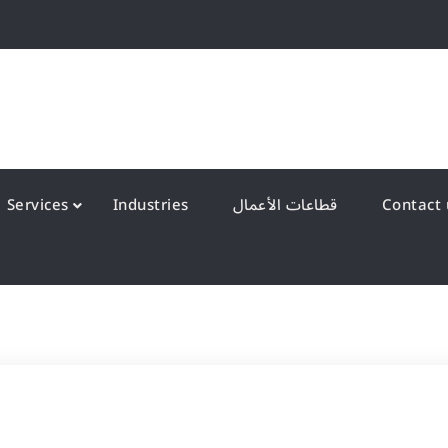
QS Kuwait شركة انظمة الجودة – الكويت
y Systems W.L.L
قطاعات الأعمال
Industries
Services