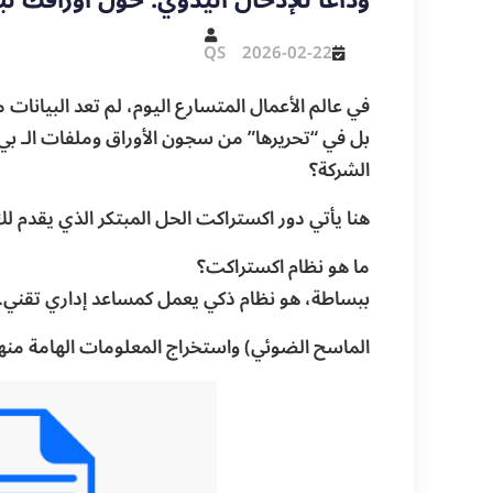
QS
2026-02-22
في عالم الأعمال المتسارع اليوم، لم تعد البيانا
بل في “تحريرها” من سجون الأوراق وملفات الـ بي
الشركة؟
هنا يأتي دور اكستراكت الحل المبتكر الذي يقدم ل
ما هو نظام اكستراكت؟
ببساطة، هو نظام ذكي يعمل كمساعد إداري تقني. يق
الماسح الضوئي) واستخراج المعلومات الهامة منها بدقة متن