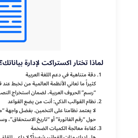
لماذا تختار اكستراكت لإدارة بياناتك؟
دقة متناهية في دعم اللغة العربية
كثيراً ما تعاني الأنظمة العالمية من تخبط ع
“رسم” الحروف العربية، لضمان استخراج النصوص و
نظام القوالب الذكي: أنت من يضع القواعد
لا يعتمد نظامنا على التخمين. بفضل واجهة “
حول “رقم الفاتورة” أو “تاريخ الاستحقاق”، وسي
كفاءة معالجة الكميات الضخمة
هل لديك مئات الفواتير شهرياً؟ لا داعي للقل