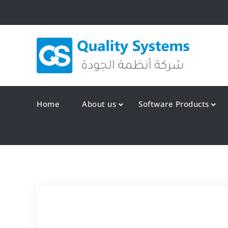
Skip
to
content
Qualit
Home
About us
Software Products