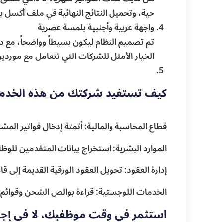
حية، وتحميل النتائج النهائية في ملف أكسل ب
واجهة عربية وأجنبية بلمسة عصرية
تم تصميم النظام ليكون بسيطاً وواضحاً، مع د
الخيار الأمثل للشركات التي تتعامل مع موردي
كيف تستفيد شركتك من هذه الخدم
قطاع المحاسبة والمالية: أتمتة إدخال فواتير الم
الموارد البشرية: استخراج بيانات المتقدمين للوظ
إدارة العقود: تحويل العقود الورقية القديمة إلى قا
الخدمات اللوجستية: قراءة بوالص الشحن وقوائم ا
استثمر في وقت موظفيك، لا في إج