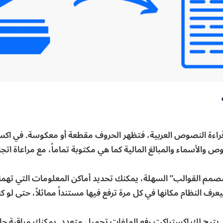
ند قراءة النصوص العربية، فتظهر الحروف مقطعة أو معكوسة. في اك
الأسماء والمبالغ المالية كما هي مكتوبة تماماً، مع مراعاة اتجاه
مصمم القوالب” السهلة، يمكنك تحديد أماكن المعلومات التي تهمك
عرف النظام مكانها في كل مرة ترفع فيها مستنداً مماثلاً، حتى لو 
ق. يتيح لك اكستراكت رفع الملفات تحميل متعدد. يمكنك مراقبة حال