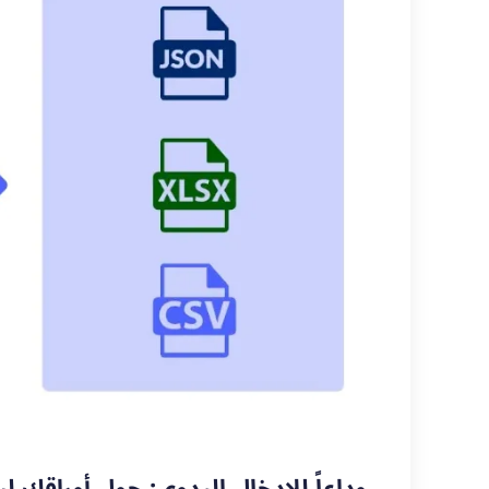
وداعاً للإدخال اليدوي: حول أوراقك لب