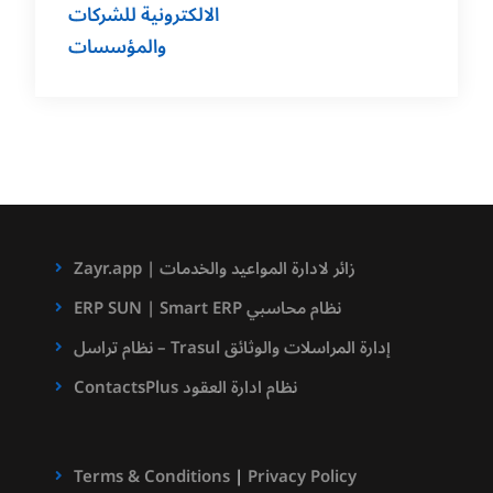
الالكترونية للشركات
والمؤسسات
Zayr.app | زائر لادارة المواعيد والخدمات
ERP SUN | Smart ERP نظام محاسبي
نظام تراسل – Trasul إدارة المراسلات والوثائق
ContactsPlus نظام ادارة العقود
Terms & Conditions
|
Privacy Policy