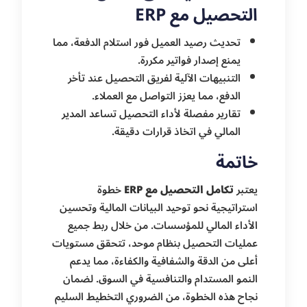
التحصيل مع ERP
تحديث رصيد العميل فور استلام الدفعة، مما
يمنع إصدار فواتير مكررة.
التنبيهات الآلية لفريق التحصيل عند تأخر
الدفع، مما يعزز التواصل مع العملاء.
تقارير مفصلة لأداء التحصيل تساعد المدير
المالي في اتخاذ قرارات دقيقة.
خاتمة
يعتبر
تكامل التحصيل مع ERP
خطوة
استراتيجية نحو توحيد البيانات المالية وتحسين
الأداء المالي للمؤسسات. من خلال ربط جميع
عمليات التحصيل بنظام موحد، تتحقق مستويات
أعلى من الدقة والشفافية والكفاءة، مما يدعم
النمو المستدام والتنافسية في السوق. لضمان
نجاح هذه الخطوة، من الضروري التخطيط السليم