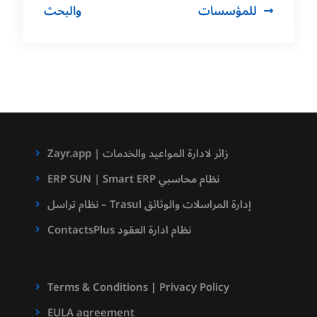
للمؤسسات
والبحث
Zayr.app | زائر لادارة المواعيد والخدمات
ERP SUN | Smart ERP نظام محاسبي
نظام تراسل – Trasul إدارة المراسلات والوثائق
ContactsPlus نظام ادارة العقود
Terms & Conditions
|
Privacy Policy
EULA agreement