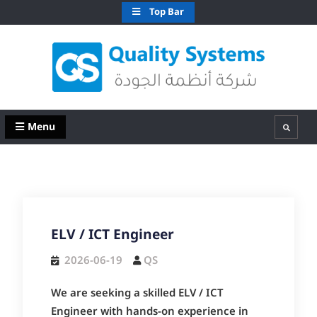
Skip
Top Bar
to
content
QS Kuwait شركة انظمة الجودة – الكويت
Quality Systems W.L.L
Menu
Search
ELV / ICT Engineer
2026-06-19
QS
We are seeking a skilled ELV / ICT
Engineer with hands-on experience in