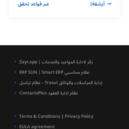
أرشفة)
عبر قواعد تحقق
Zayr.app | زائر لادارة المواعيد والخدمات
ERP SUN | Smart ERP نظام محاسبي
نظام تراسل – Trasul إدارة المراسلات والوثائق
ContactsPlus نظام ادارة العقود
Terms & Conditions
|
Privacy Policy
EULA agreement