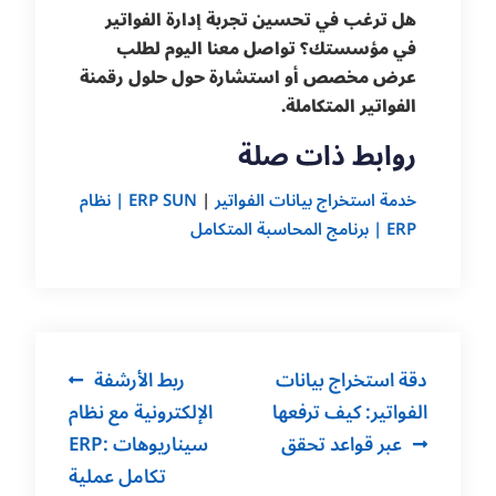
هل ترغب في تحسين تجربة إدارة الفواتير
في مؤسستك؟ تواصل معنا اليوم لطلب
عرض مخصص أو استشارة حول حلول رقمنة
الفواتير المتكاملة.
روابط ذات صلة
خدمة استخراج بيانات الفواتير
|
ERP SUN | نظام
ERP | برنامج المحاسبة المتكامل
Post
دقة استخراج بيانات
ربط الأرشفة
navigation
الفواتير: كيف ترفعها
الإلكترونية مع نظام
عبر قواعد تحقق
ERP: سيناريوهات
تكامل عملية