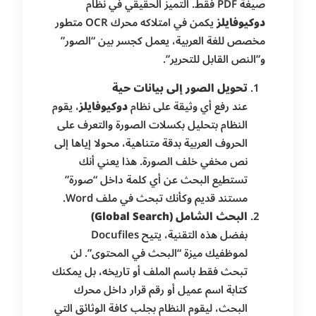
صيغة PDF فقط. التميز الحقيقي في نظام
دوكيوفايلز
يكمن في امتلاكه محرك OCR متطور
مخصص للغة العربية، يعمل كجسر بين “الصور”
و”النص القابل للتحرير”.
تحويل الصور إلى بيانات حية
عند رفع أي وثيقة على نظام
دوكيوفايلز
، يقوم
النظام بتحليل بكسلات الصورة والتعرف على
الحروف العربية بدقة متناهية، محولا إياها إلى
نص مخفي خلف الصورة. هذا يعني أنك
تستطيع البحث عن أي كلمة داخل “صورة”
مستند قديم وكأنك تبحث في ملف Word.
البحث الشامل (Global Search)
بفضل هذه التقنية، يتيح Docufiles
لموظفيك ميزة “البحث في المحتوى”. لن
تبحث فقط باسم الملف أو تاريخه، بل يمكنك
كتابة اسم عميل أو رقم قرار داخل محرك
البحث، ليقوم النظام بجلب كافة الوثائق التي