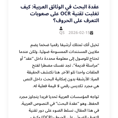
عقدة البحث في الوثائق العربية: كيف
تغلبت تقنية OCR على صعوبات
التعرف على الحروف؟
QS
2026-02-15
تخيل أنك تمتلك أرشيفا رقميا ضخما يضم
ملايين المستندات الممسوحة ضوئيا، ولكن عندما
تحتاج للوصول إلى معلومة محددة داخل “عقد” أو
“مراسلة قديمة”، تجد نفسك مضطرا لفتح
الملفات واحدا تلو الآخر. هنا نكتشف الحقيقة
المرة: الأرشفة بدون إمكانية البحث داخل النص
هي مجرد تكديس رقمي لا قيمة فعلية له.
تواجه المؤسسات العربية تحديا فريدا يتجاوز مجرد
الحفظ، وهو “عقدة البحث” في النصوص العربية.
في هذا المقال، نسلط الضوء على دور تقنية
التعرف الضوئي على الحروف (OCR) وكيف