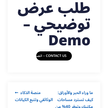
طلب عرض
توضيحي –
Demo
CONTACT US – اتصل بنا
Post
ما وراء الحبر والأوراق:
منصة الذكاء
navigation
كيف تسترد مساحات
الوثائقي وتتبع الكيانات
مكتبك وتوفر 40% من