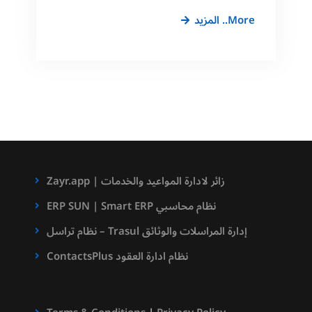
نظام
More.. المزيد
الأرشفة
الإلكترونية
Zayr.app | زائر لادارة المواعيد والخدمات
ERP SUN | Smart ERP نظام محاسبي
نظام تراسل – Trasul إدارة المراسلات والوثائق
ContactsPlus نظام ادارة العقود