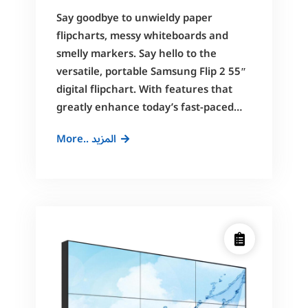
Say goodbye to unwieldy paper
flipcharts, messy whiteboards and
smelly markers. Say hello to the
versatile, portable Samsung Flip 2 55″
digital flipchart. With features that
greatly enhance today’s fast-paced…
All-
More.. المزيد
in-
One
Digital
Flipchart
for
Business