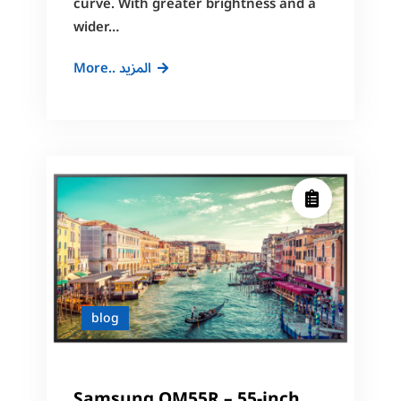
curve. With greater brightness and a
wider…
Video
More.. المزيد
Wall
Digital
Displays
kuwait
blog
Samsung QM55R – 55-inch