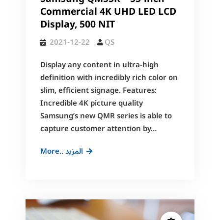
Commercial 4K UHD LED LCD
Display, 500 NIT
2021-12-22
QS
Display any content in ultra-high
definition with incredibly rich color on
slim, efficient signage. Features:
Incredible 4K picture quality
Samsung’s new QMR series is able to
capture customer attention by…
Samsung
More.. المزيد
QM55R
–
55-
inch
Commercial