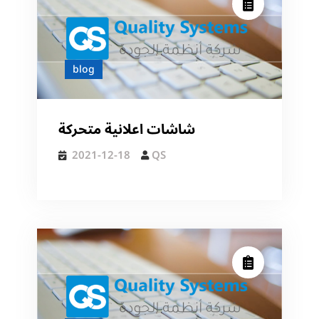
4K
UHD
LED
LCD
blog
Display,
500
NIT
شاشات اعلانية متحركة
2021-12-18
QS