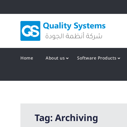
Skip
to
content
Qualit
Home
About us
Software Products
Tag:
Archiving