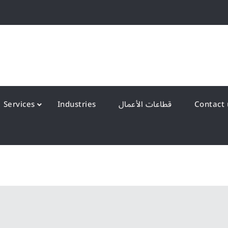
QS Kuwait شركة انظمة الجودة – الكويت
y Systems W.L.L
قطاعات الأعمال
Industries
Services