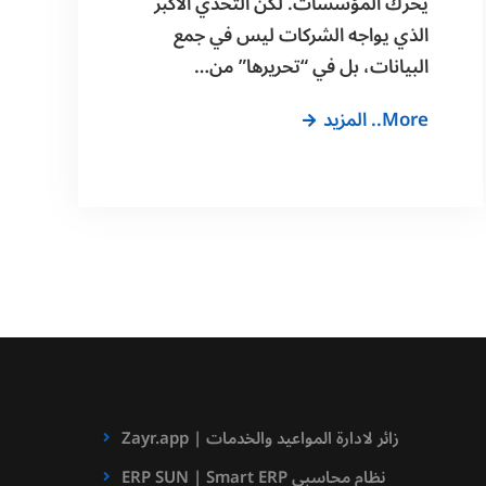
يحرك المؤسسات. لكن التحدي الأكبر
الذي يواجه الشركات ليس في جمع
البيانات، بل في “تحريرها” من…
وداعاً
More.. المزيد
للإدخال
اليدوي:
حول
أوراقك
لبيانات
ذكية
Zayr.app | زائر لادارة المواعيد والخدمات
ERP SUN | Smart ERP نظام محاسبي