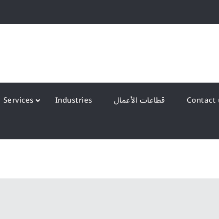
QS Kuwait شركة انظمة الجودة – الكويت
y Systems W.L.L
Services
Industries
قطاعات الأعمال