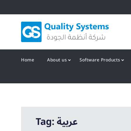
Skip
to
content
Qualit
Home
About us
Software Products
Tag:
عربية