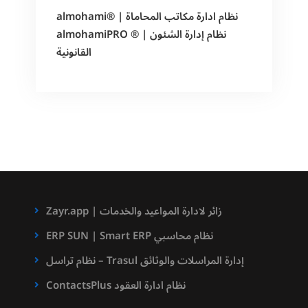
almohami® | نظام ادارة مكاتب المحاماة
almohamiPRO ® | نظام إدارة الشئون
القانونية
Zayr.app | زائر لادارة المواعيد والخدمات
ERP SUN | Smart ERP نظام محاسبي
نظام تراسل – Trasul إدارة المراسلات والوثائق
ContactsPlus نظام ادارة العقود