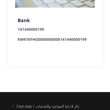
Bank
141440000199
KW47KFHO0000000000141440000199
Zayr.app | زائر لادارة المواعيد والخدمات