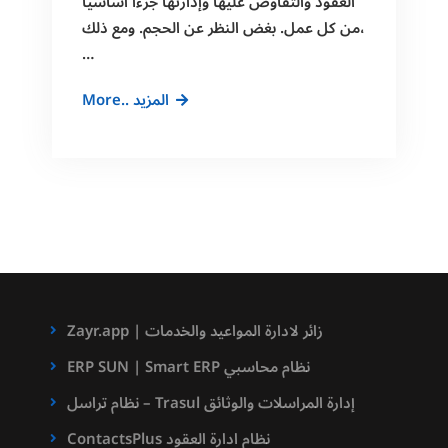
العقود والتفاوض عليها وإدارتها جزءًا أساسيًا
من كل عمل. بغض النظر عن الحجم. ومع ذلك،
…
أفضل
More.. المزيد
برامج
إدارة
العقود
Zayr.app | زائر لادارة المواعيد والخدمات
ERP SUN | Smart ERP نظام محاسبي
نظام تراسل – Trasul إدارة المراسلات والوثائق
ContactsPlus نظام ادارة العقود