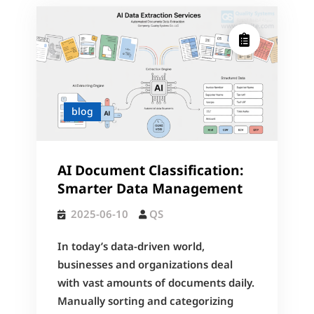
إدارة
بيانات
أكثر
ذكاءاً
blog
AI Document Classification:
Smarter Data Management
2025-06-10
QS
In today’s data-driven world,
businesses and organizations deal
with vast amounts of documents daily.
Manually sorting and categorizing