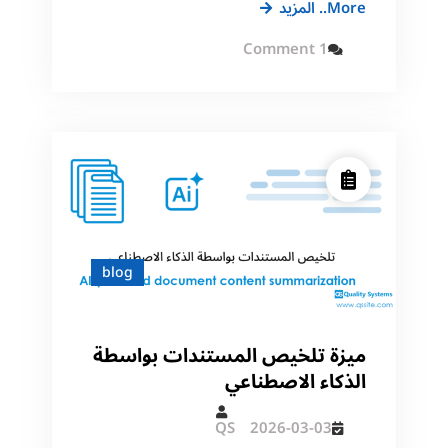
ميزة
More.. المزيد
الترجمة
on
1 Comment
التلقائية
ميزة
الترجمة
للمستندات
التلقائية
للمستندات
والكتب
والكتب
داخل
داخل
نظام
نظام
تراسل
تراسل
blog
ميزة تلخيص المستندات بواسطة
الذكاء الاصطناعي
QS
2026-03-03