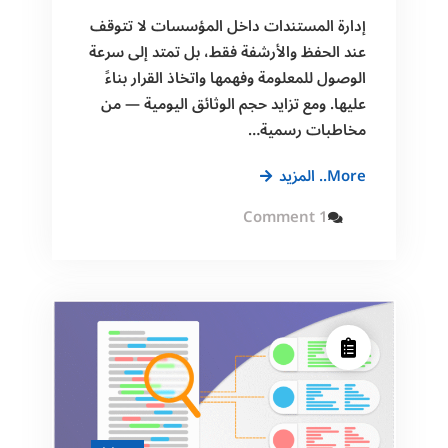
إدارة المستندات داخل المؤسسات لا تتوقف
عند الحفظ والأرشفة فقط، بل تمتد إلى سرعة
الوصول للمعلومة وفهمها واتخاذ القرار بناءً
عليها. ومع تزايد حجم الوثائق اليومية — من
مخاطبات رسمية…
ميزة
More.. المزيد
تلخيص
on
1 Comment
المستندات
ميزة
تلخيص
بواسطة
المستندات
بواسطة
الذكاء
الذكاء
الاصطناعي
الاصطناعي