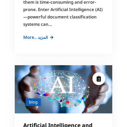
them is time-consuming and error-
prone. Enter Artificial Intelligence (AI)
—powerful document classification
systems can…
AI
More.. المزيد
Document
Classification:
Smarter
Data
Management
blog
Artificial Intelligence and