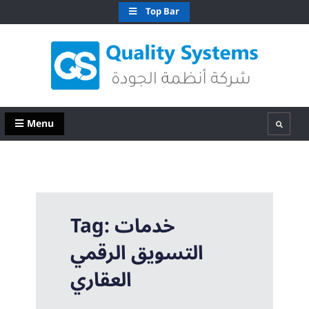
Skip
Top Bar
to
content
QS Kuwait شركة انظمة الجودة – الكويت
Quality Systems W.L.L
Menu
Search
خدمات
Tag:
التسويق الرقمي
العقاري