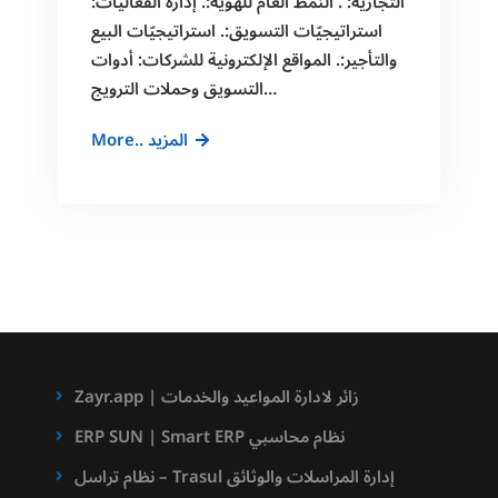
التجاريّة: . النمط العام للهوية:. إدارة الفعاليات:
استراتيجيّات التسويق:. استراتيجيّات البيع
والتأجير:. المواقع الإلكترونية للشركات: أدوات
التسويق وحملات الترويج…
اهمية
More.. المزيد
التسويق
الرقمي
العقاري
Zayr.app | زائر لادارة المواعيد والخدمات
ERP SUN | Smart ERP نظام محاسبي
نظام تراسل – Trasul إدارة المراسلات والوثائق