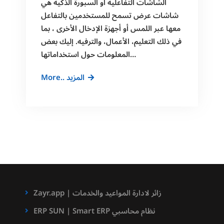
الشاشات التفاعلية او السبورة الذكية هي
شاشات عرض تسمح للمستخدمين بالتفاعل
معها عبر اللمس أو أجهزة الإدخال الأخرى ، بما
في ذلك التعليم، الأعمال، والترفيه. إليك بعض
المعلومات حول استخداماتها…
Interactive
More.. المزيد
Display
الشاشات
التفاعلية
Zayr.app | زائر لادارة المواعيد والخدمات
ERP SUN | Smart ERP نظام محاسبي