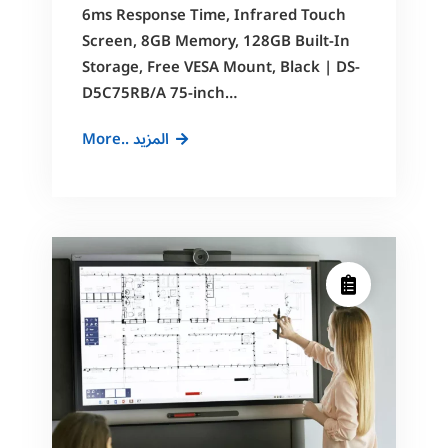
6ms Response Time, Infrared Touch
Screen, 8GB Memory, 128GB Built-In
Storage, Free VESA Mount, Black | DS-
D5C75RB/A 75-inch…
Hikvision
More.. المزيد
4K
Interactive
Display
65″,
75″,
86″