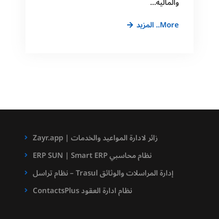
والمالية…
الحوكمة
More.. المزيد
والامتثال
في
المؤسسات
الحديثة
Zayr.app | زائر لادارة المواعيد والخدمات
ERP SUN | Smart ERP نظام محاسبي
نظام تراسل – Trasul إدارة المراسلات والوثائق
ContactsPlus نظام ادارة العقود