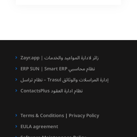
الضوئي
و
الارشفة
الالكترونية
للشركات
والمؤسسات
Zayr.app | زائر لادارة المواعيد والخدمات
ERP SUN | Smart ERP نظام محاسبي
نظام تراسل – Trasul إدارة المراسلات والوثائق
ContactsPlus نظام ادارة العقود
Terms & Conditions
|
Privacy Policy
EULA agreement