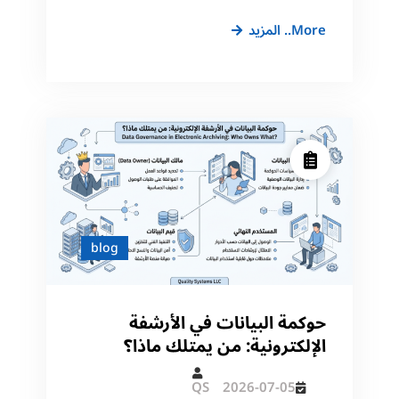
بناء
More.. المزيد
أرشيف
إلكتروني
للموارد
البشرية
HR:
ملفات
الموظفين
blog
حوكمة البيانات في الأرشفة
الإلكترونية: من يمتلك ماذا؟
QS
2026-07-05