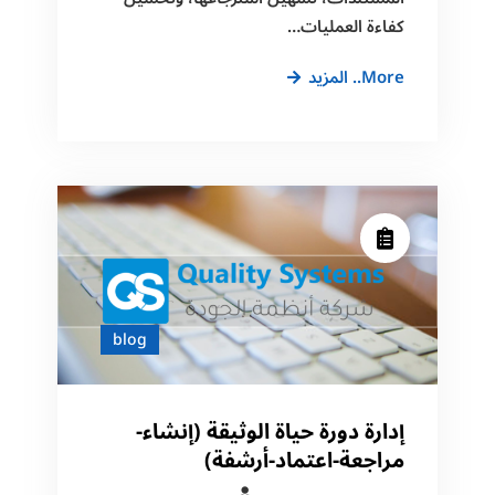
كفاءة العمليات…
الفهرسة
More.. المزيد
الذكية
للوثائق:
التصنيف،
الكلمات
المفتاحية،
والبحث
blog
إدارة دورة حياة الوثيقة (إنشاء-
مراجعة-اعتماد-أرشفة)