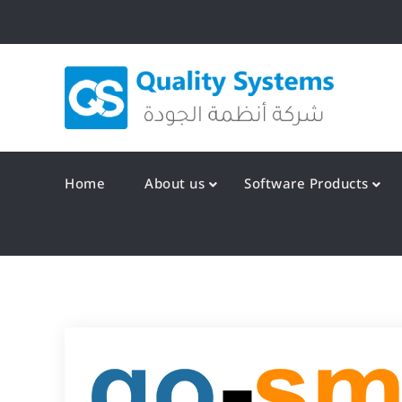
Skip
to
content
Qualit
Home
About us
Software Products